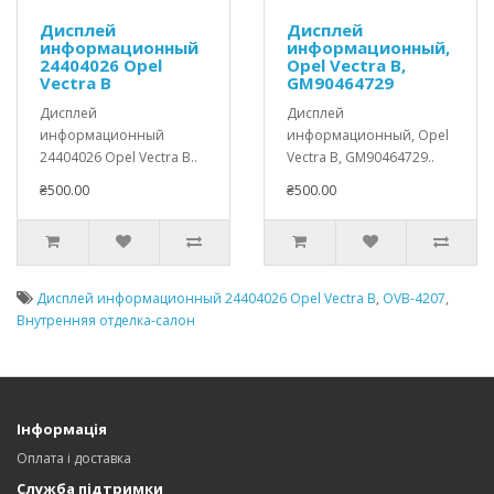
Дисплей
Дисплей
информационный
информационный,
24404026 Opel
Opel Vectra B,
Vectra B
GM90464729
Дисплей
Дисплей
информационный
информационный, Opel
24404026 Opel Vectra B..
Vectra B, GM90464729..
₴500.00
₴500.00
Дисплей информационный 24404026 Opel Vectra B
,
OVB-4207
,
Внутренняя отделка-салон
Інформація
Оплата і доставка
Служба підтримки