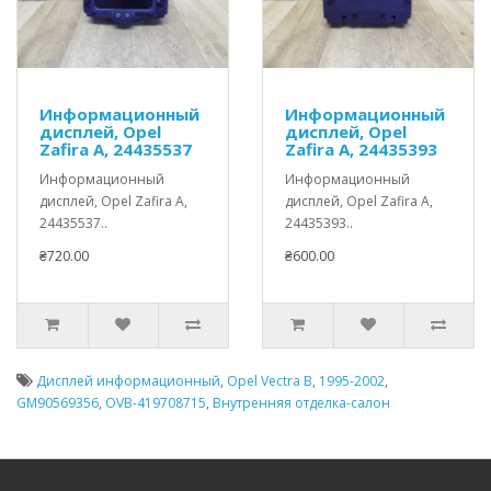
Информационный
Информационный
дисплей, Opel
дисплей, Opel
Zafira A, 24435537
Zafira A, 24435393
Информационный
Информационный
дисплей, Opel Zafira A,
дисплей, Opel Zafira A,
24435537..
24435393..
₴720.00
₴600.00
Дисплей информационный
,
Opel Vectra B
,
1995-2002
,
GM90569356
,
OVB-419708715
,
Внутренняя отделка-салон