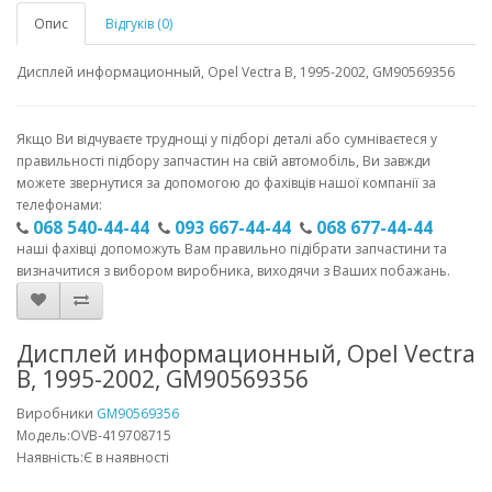
Опис
Відгуків (0)
Дисплей информационный, Opel Vectra B, 1995-2002, GM90569356
Якщо Ви відчуваєте труднощі у підборі деталі або сумніваєтеся у
правильності підбору запчастин на свій автомобіль, Ви завжди
можете звернутися за допомогою до фахівців нашої компанії за
телефонами:
068 540-44-44
093 667-44-44
068 677-44-44
наші фахівці допоможуть Вам правильно підібрати запчастини та
визначитися з вибором виробника, виходячи з Ваших побажань.
Дисплей информационный, Opel Vectra
B, 1995-2002, GM90569356
Виробники
GM90569356
Модель:OVB-419708715
Наявність:Є в наявності