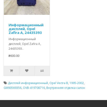
Информационный
дисплей, Opel
Zafira A, 24435393
Информационный
дисплей, Opel Zafira A,
24435393..
₴600.00
Дисплей информационный
,
Opel Vectra B
,
1995-2002
,
GM90569356
,
OVB-419708716
,
Внутренняя отделка-салон