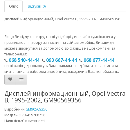
Опис
Відгуків (0)
Дисплей информационный, Opel Vectra B, 1995-2002, GM90569356
Якщо Ви відчуваєте труднощі у підборі деталі або сумніваєтеся у
правильності підбору запчастин на свій автомобіль, Ви завжди
можете звернутися за допомогою до фахівців нашої компанії за
телефонами:
068 540-44-44
093 667-44-44
068 677-44-44
наші фахівці допоможуть Вам правильно підібрати запчастини та
визначитися з вибором виробника, виходячи з Ваших побажань.
Дисплей информационный, Opel Vectra
B, 1995-2002, GM90569356
Виробники
GM90569356
Модель:OVB-419708716
Наявність:Є в наявності