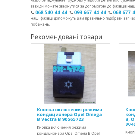
Якщо Ви відчуваєте труднощі у підборі деталі або сумніва
завжди можете звернутися за допомогою до фахівців наш
068 540-44-44
093 667-44-44
068 677-
наші фахівці допоможуть Вам правильно підібрати запча
побажань.
Рекомендовані товари
Кнопка включения режима
Кно
кондиционера Opel Omega
кон
В Vectra B 90565723
В, O
904
Кнопка включения режима
Кноп
кондиционера Opel Omega В Opel