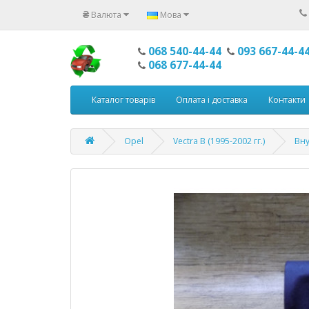
₴
Валюта
Мова
068 540-44-44
093 667-44-4
068 677-44-44
Каталог товарів
Оплата і доставка
Контакти
Opel
Vectra B (1995-2002 гг.)
Вну