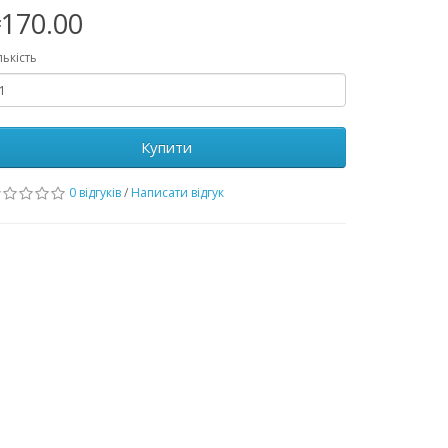
170.00
лькість
Купити
0 відгуків
/
Написати відгук