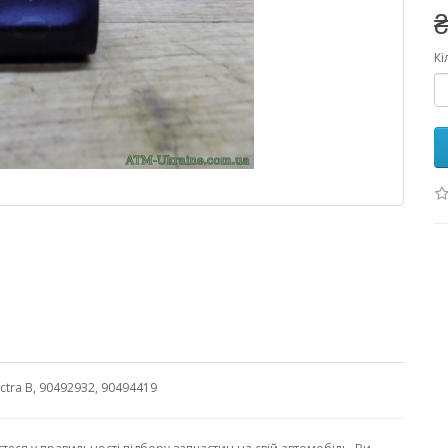
₴
Кі
tra B, 90492932, 90494419