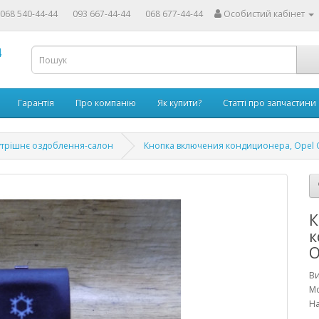
068 540-44-44
093 667-44-44
068 677-44-44
Особистий кабінет
4
Гарантія
Про компанію
Як купити?
Статті про запчастини
трішнє оздоблення-салон
Кнопка включения кондиционера, Opel Om
К
к
O
В
М
На