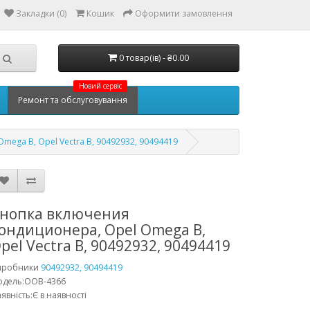
Закладки (0)
Кошик
Оформити замовлення
0 товар(ів) - ₴0.00
Новий сервіс
Ремонт та обслуговування
ega В, Opel Vectra B, 90492932, 90494419
нопка включения
ондиционера, Opel Omega В,
pel Vectra B, 90492932, 90494419
иробники
90492932, 90494419
одель:OOB-4366
явність:Є в наявності