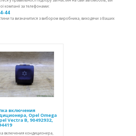
єтеся у правильності підбору запчастин на свій автомобіль, Ви
ої компанії за телефонами:
44-44
стини та визначитися з вибором виробника, виходячи з Ваших
пка включения
диционера, Opel Omega
pel Vectra B, 90492932,
94419
ка включения кондиционера,