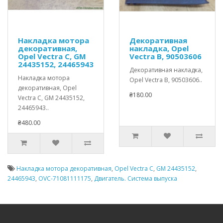
Накладка мотора
Декоративная
декоративная,
накладка, Opel
Opel Vectra C, GM
Vectra B, 90503606
24435152, 24465943
Декоративная накладка,
Накладка мотора
Opel Vectra B, 90503606..
декоративная, Opel
₴180.00
Vectra C, GM 24435152,
24465943..
₴480.00
Накладка мотора декоративная
,
Opel Vectra C
,
GM 24435152
,
24465943
,
OVC-71081111175
,
Двигатель. Система выпуска