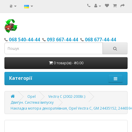
₴
068 540-44-44
093 667-44-44
068 677-44-44
0 товар(ів) - ₴0.00
Категорії
Opel
Vectra C (2002-2008г.)
Двигун. Система випуску
Накладка мотора декоративная, Opel Vectra C, GM 24435152, 244659