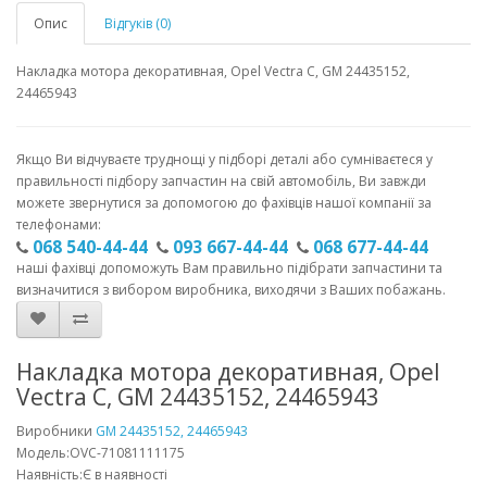
Опис
Відгуків (0)
Накладка мотора декоративная, Opel Vectra C, GM 24435152,
24465943
Якщо Ви відчуваєте труднощі у підборі деталі або сумніваєтеся у
правильності підбору запчастин на свій автомобіль, Ви завжди
можете звернутися за допомогою до фахівців нашої компанії за
телефонами:
068 540-44-44
093 667-44-44
068 677-44-44
наші фахівці допоможуть Вам правильно підібрати запчастини та
визначитися з вибором виробника, виходячи з Ваших побажань.
Накладка мотора декоративная, Opel
Vectra C, GM 24435152, 24465943
Виробники
GM 24435152, 24465943
Модель:OVC-71081111175
Наявність:Є в наявності