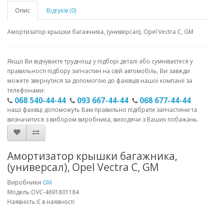
Опис
Відгуків (0)
Амортизатор крышки багажника,
(универсал),
Opel Vectra C, GM
Якщо Ви відчуваєте труднощі у підборі деталі або сумніваєтеся у
правильності підбору запчастин на свій автомобіль, Ви завжди
можете звернутися за допомогою до фахівців нашої компанії за
телефонами:
068 540-44-44
093 667-44-44
068 677-44-44
наші фахівці допоможуть Вам правильно підібрати запчастини та
визначитися з вибором виробника, виходячи з Ваших побажань.
Амортизатор крышки багажника,
(универсал), Opel Vectra C, GM
Виробники
GM
Модель:OVC-4691801184
Наявність:Є в наявності