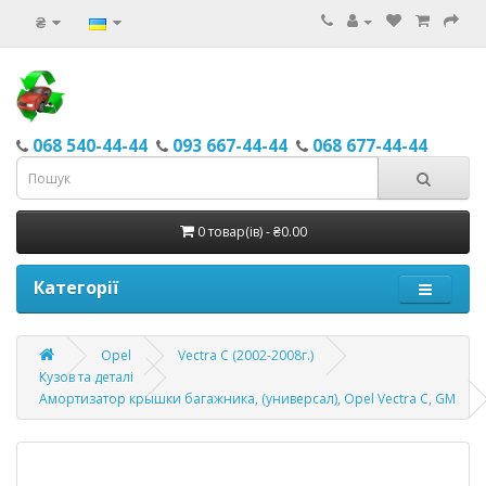
₴
068 540-44-44
093 667-44-44
068 677-44-44
0 товар(ів) - ₴0.00
Категорії
Opel
Vectra C (2002-2008г.)
Кузов та деталі
Амортизатор крышки багажника, (универсал), Opel Vectra C, GM