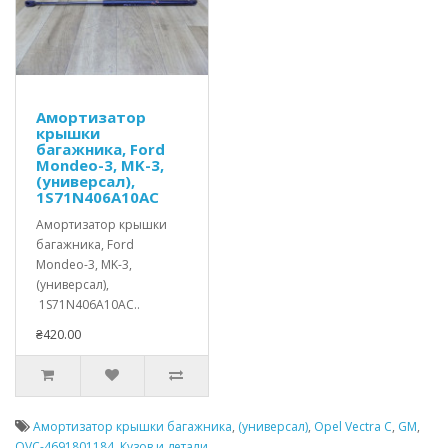
Амортизатор
крышки
багажника, Ford
Mondeo-3, MK-3,
(универсал),
1S71N406A10AC
Амортизатор крышки
багажника, Ford
Mondeo-3, MK-3,
(универсал),
1S71N406A10AC..
₴420.00
Амортизатор крышки багажника
,
(универсал)
,
Opel Vectra C
,
GM
,
OVC-4691801184
,
Кузов и детали