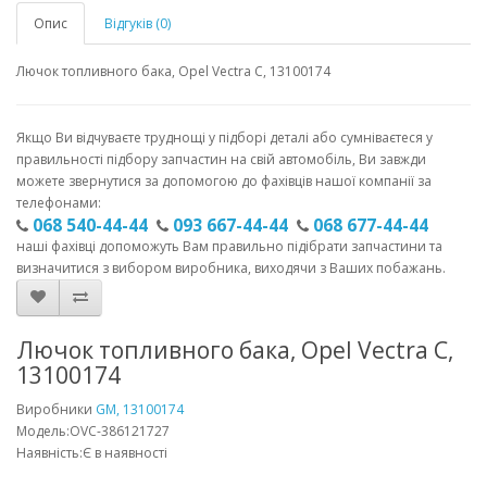
Опис
Відгуків (0)
Лючок топливного бака, Opel Vectra C, 13100174
Якщо Ви відчуваєте труднощі у підборі деталі або сумніваєтеся у
правильності підбору запчастин на свій автомобіль, Ви завжди
можете звернутися за допомогою до фахівців нашої компанії за
телефонами:
068 540-44-44
093 667-44-44
068 677-44-44
наші фахівці допоможуть Вам правильно підібрати запчастини та
визначитися з вибором виробника, виходячи з Ваших побажань.
Лючок топливного бака, Opel Vectra C,
13100174
Виробники
GM, 13100174
Модель:OVC-386121727
Наявність:Є в наявності