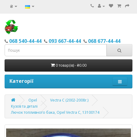
₴
068 540-44-44
093 667-44-44
068 677-44-44
0 товар(ів) - ₴0.00
Категорії
Opel
Vectra C (2002-2008г.)
Кузов та деталі
Лючок топливного бака, Opel Vectra C, 13100174