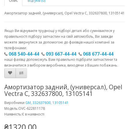
Опис
Відгуків (0)
Амортизатор задний, (универсал), Opel Vectra C, 332637800, 13105141
Якщо Ви відчуваєте труднощі у підборі деталі або сумніваєтеся у
правильності підбору запчастин на свій автомобіль, Ви завжди
можете звернутися за допомогою до фахівців нашої компанії за
телефонами:
068 540-44-44
093 667-44-44
068 677-44-44
наші фахівці допоможуть Вам правильно підібрати запчастини та
визначитися з вибором виробника, виходячи з Ваших побажань.
Амортизатор задний, (универсал), Opel
Vectra C, 332637800, 13105141
Виробники
GM, 332637800, 13105141
Модель:OVC-622811178
Наявність:Є в наявності
₴1320.00