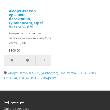
Амортизатор
крышки
багажника,
(универсал), Opel
Vectra C, GM
Амортизатор крышки
багажника, (универсал), Opel
Vectra C, GM..
₴300.00
Амортизатор задний
,
(универсал)
,
Opel Vectra C
,
332637800
,
13105141
,
OVC-622811178
,
Подвеска
Інформація
Оплата і доставка