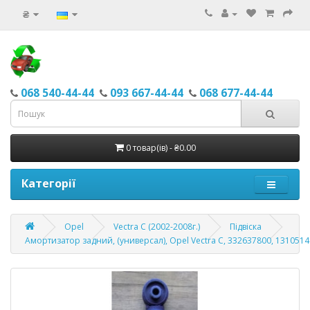
₴
068 540-44-44
093 667-44-44
068 677-44-44
0 товар(ів) - ₴0.00
Категорії
Opel
Vectra C (2002-2008г.)
Підвіска
Амортизатор задний, (универсал), Opel Vectra C, 332637800, 1310514