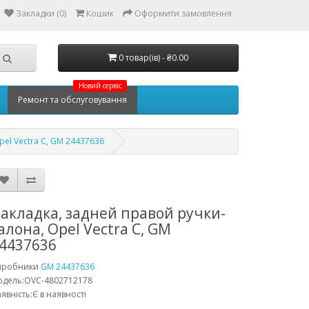
Закладки (0)
Кошик
Оформити замовлення
0 товар(ів) - ₴0.00
Новий сервіс
Ремонт та обслуговування
el Vectra C, GM 24437636
акладка, задней правой ручки-
алона, Opel Vectra C, GM
4437636
иробники
GM 24437636
одель:OVC-4802712178
явність:Є в наявності