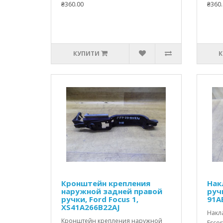
₴360.00
₴360.
КУПИТИ
К
Кронштейн крепления
Нак
наружной задней правой
ручк
ручки, Ford Focus 1,
91A
XS41A266B22AJ
Накла
Кронштейн крепления наружной
Escor