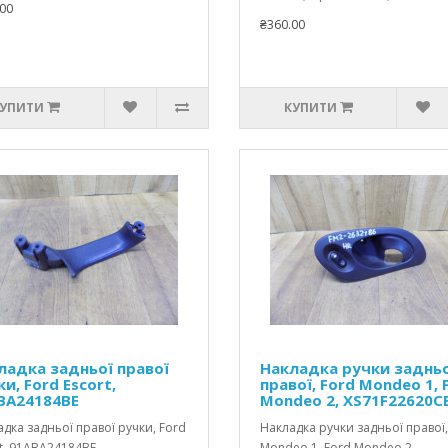
00
₴360.00
УПИТИ
КУПИТИ
ладка задньої правої
Накладка ручки заднь
и, Ford Escort,
правої, Ford Mondeo 1, 
BA24184BE
Mondeo 2, XS71F22620C
дка задньої правої ручки, Ford
Накладка ручки задньої правої,
t, 91ABA24184BE..
Mondeo 1, Ford Mondeo 2,