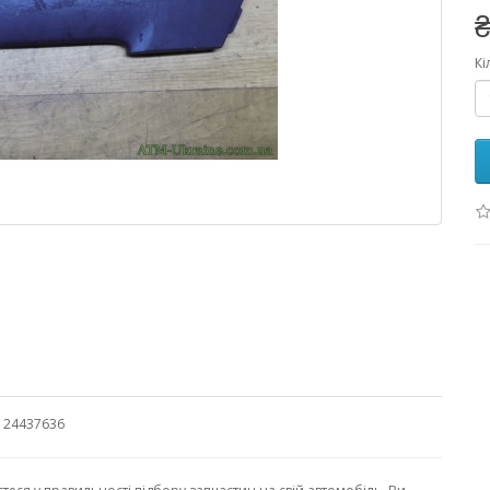
₴
Кі
M 24437636