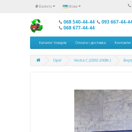
₴
Валюта
Мова
068 540-44-44
093 667-44-4
068 677-44-44
Каталог товарів
Оплата і доставка
Контакти
Opel
Vectra C (2002-2008г.)
Внут