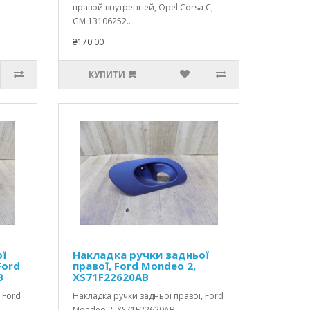
правой внутренней, Opel Corsa C,
GM 13106252..
₴170.00
КУПИТИ
ої
Накладка ручки задньої
Ford
правої, Ford Mondeo 2,
B
XS71F22620AB
 Ford
Накладка ручки задньої правої, Ford
Mondeo 2, XS71F22620AB..