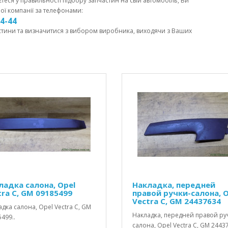
єтеся у правильності підбору запчастин на свій автомобіль, Ви
ої компанії за телефонами:
44-44
стини та визначитися з вибором виробника, виходячи з Ваших
ладка салона, Opel
Накладка, передней
tra C, GM 09185499
правой ручки-салона, O
Vectra C, GM 24437634
дка салона, Opel Vectra C, GM
Накладка, передней правой ру
499..
салона, Opel Vectra C, GM 24437