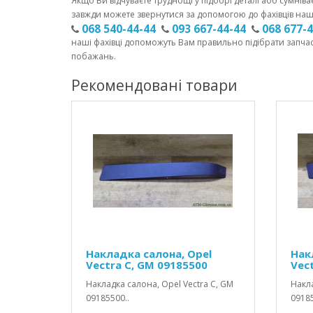
Якщо Ви відчуваєте труднощі у підборі деталі або сумніва
завжди можете звернутися за допомогою до фахівців наш
068 540-44-44
093 667-44-44
068 677-
наші фахівці допоможуть Вам правильно підібрати запча
побажань.
Рекомендовані товари
Накладка салона, Opel
Нак
Vectra C, GM 09185500
Vec
Накладка салона, Opel Vectra C, GM
Накла
09185500..
09185