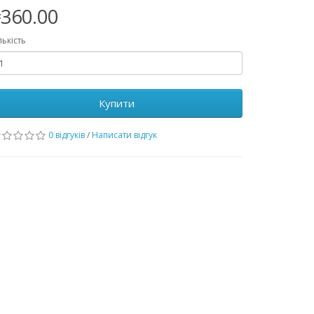
360.00
лькість
Купити
0 відгуків
/
Написати відгук