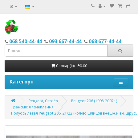
₴
068 540-44-44
093 667-44-44
068 677-44-44
0 товар(ів) - ₴0.00
Категорії
Peugeot, Citroёn
Peugeot 206 (1998-2007г.)
Трансмісія / зчеплення
Полуось левая Peugeot 206, 21/22 (кол-во шлицов внешн.и вн. шрус),