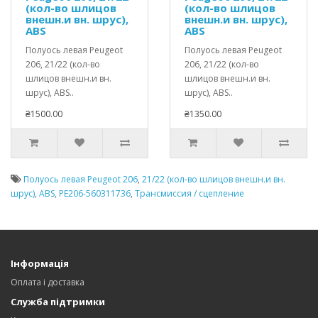
(кол-во шлицов
(кол-во шлицов
внешн.и вн. шрус),
внешн.и вн. шрус),
ABS
ABS
Полуось левая Peugeot
Полуось левая Peugeot
206, 21/22 (кол-во
206, 21/22 (кол-во
шлицов внешн.и вн.
шлицов внешн.и вн.
шрус), ABS..
шрус), ABS..
₴1500.00
₴1350.00
Полуось левая Peugeot 206
,
21/22 (кол-во шлицов внешн.и вн.
шрус)
,
ABS
,
PE206-560311736
,
Трансмиссия / сцепление
Інформація
Оплата і доставка
Служба підтримки