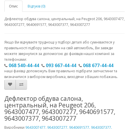
Опис
Відгуків (0)
Дефлектор обдува салона, центральный, на Peugeot 206, 9643007477,
9643007277, 9640691577, 9643007377, 9643007277
Якщо Ви відчуваєте труднощі у підборі деталі або сумніваєтеся у
правильності підбору запчастин на свій автомобіль, Ви завжди
можете звернутися за допомогою до фахівців нашої компанії за
телефонами:
068 540-44-44
093 667-44-44
068 677-44-44
наші фахівці допоможуть Вам правильно підібрати запчастини та
визначитися з вибором виробника, виходячи з Ваших побажань.
Дефлектор обдува салона,
центральный, на Peugeot 206,
9643007477, 9643007277, 9640691577,
9643007377, 9643007277
Виробники
9643007477, 9643007277, 9640691577, 9643007377,