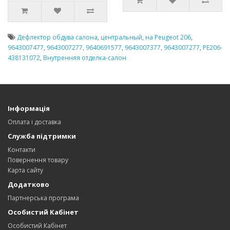
Дефлектор обдува салона
,
центральный
,
на Peugeot 206
,
9643007477
,
9643007277
,
9640691577
,
9643007377
,
9643007277
,
PE206-
438131072
,
Внутренняя отделка-салон
Інформація
Оплата і доставка
Служба підтримки
Контакти
Повернення товару
Карта сайту
Додатково
Партнерська програма
Особистий Кабінет
Особистий Кабінет