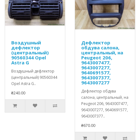
Воздушный
Дефлектор
дефлектор
обдува салона,
(центральный)
центральный, на
90560344 Opel
Peugeot 206,
Astra G
9643007477,
9643007277,
Воздушный дефлектор
9640691577,
9643007377,
(центральный) 90560344
9643007277
Opel Astra G..
Дефлектор обдува
₴240.00
салона, центральный, на
Peugeot 206, 9643007477,
9643007277, 9640691577,
9643007377..
₴670.00