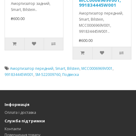
Амортизатор задний,
991834445W001
Smart, Bilstein..
Амортизатор передний,
₴600.00
Smart, Bilstein,
MCC0006969V001,
991834445W001..
₴600.00
Амортизатор передний
,
Smart
,
Bilstein
,
MCC0006969V001
,
991834445W001
,
SM-522009760
,
Подвеска
Інформація
Оплата і доставка
Служба підтримки
Контакти
Повернення товару