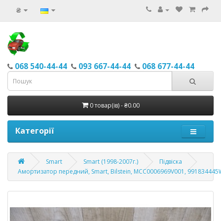
₴
068 540-44-44
093 667-44-44
068 677-44-44
0 товар(ів) - ₴0.00
Категорії
Smart
Smart (1998-2007г.)
Підвіска
Амортизатор передний, Smart, Bilstein, MCC0006969V001, 99183444