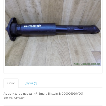
Опис
Відгуків (0)
Амортизатор передний, Smart, Bilstein, MCC0006969V001,
991834445W001