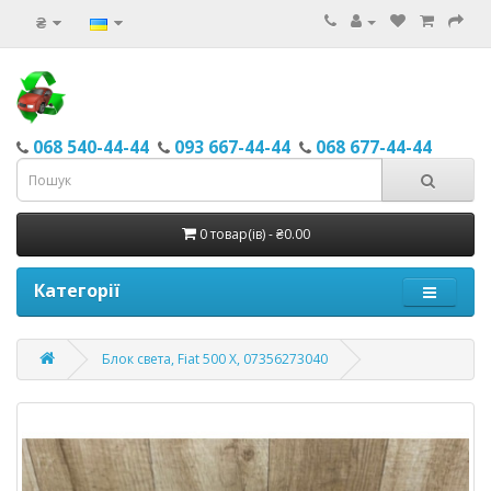
₴
068 540-44-44
093 667-44-44
068 677-44-44
0 товар(ів) - ₴0.00
Категорії
Блок света, Fiat 500 X, 07356273040