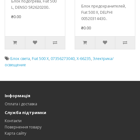
Блок подогрева, Fiat 500
Блок предохранителей,
L, DENSO 5R2620200..
Fiat 500 X, DELPHI
₴0.00
00520314430..
₴0.00
Блок света
,
Fiat 500 X
,
07356273040
,
X-66235
,
Электрика/
освещение
Інформація
Оплата і доставка
Служба підтримки
Контакти
Повернення товару
Карта сайту