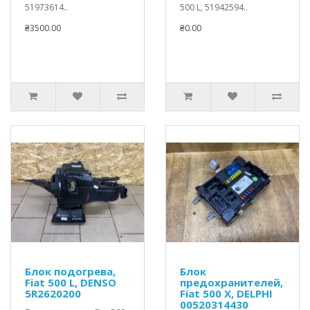
51973614..
500 L, 51942594..
₴3500.00
₴0.00
Блок подогрева,
Блок
Fiat 500 L, DENSO
предохранителей,
5R2620200
Fiat 500 X, DELPHI
00520314430