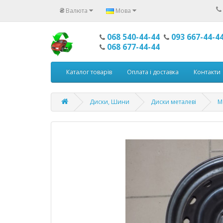
₴
Валюта
Мова
068 540-44-44
093 667-44-4
068 677-44-44
Каталог товарів
Оплата і доставка
Контакти
Диски, Шини
Диски металеві
М