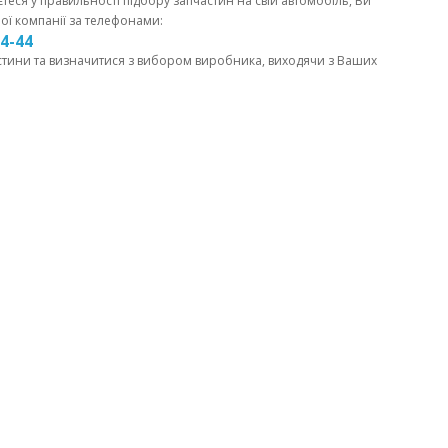
єтеся у правильності підбору запчастин на свій автомобіль, Ви
ої компанії за телефонами:
44-44
стини та визначитися з вибором виробника, виходячи з Ваших