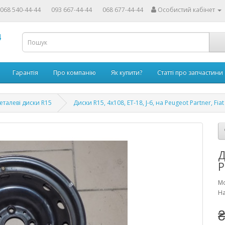
068 540-44-44
093 667-44-44
068 677-44-44
Особистий кабінет
4
Гарантія
Про компанію
Як купити?
Статті про запчастини
еталеві диски R15
Диски R15, 4x108, ET-18, J-6, на Peugeot Partner, Fia
Д
P
Мо
На
₴