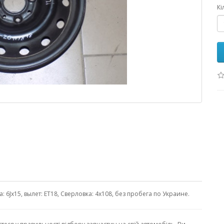
Кі
а: 6Jx15, вылет: ET18, Сверловка: 4x108, без пробега по Украине.