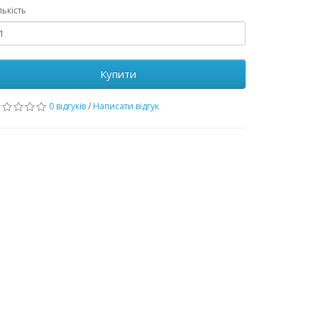
лькість
Купити
0 відгуків
/
Написати відгук