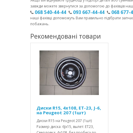
Якщо Ви відчуваєте труднощі у підборі деталі або сумніва
завжди можете звернутися за допомогою до фахівців наш
068 540-44-44
093 667-44-44
068 677-
наші фахівці допоможуть Вам правильно підібрати запча
побажань.
Рекомендовані товари
Диски R15, 4x108, ET-23, J-6,
на Peugeot 207 (1шт)
Диски R15 на Peugeot 207 (1шт)
Размер диска: 6Jx15, вылет: ET23,
Сверловка: 4x108, без пробега по