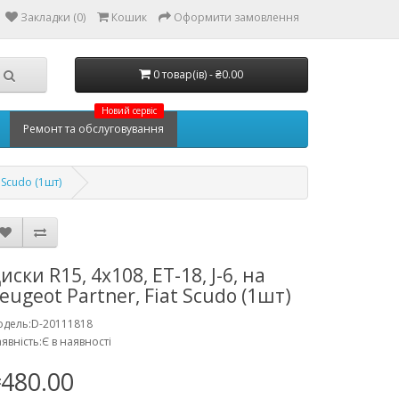
Закладки (0)
Кошик
Оформити замовлення
0 товар(ів) - ₴0.00
Новий сервіс
Ремонт та обслуговування
t Scudo (1шт)
иски R15, 4x108, ET-18, J-6, на
eugeot Partner, Fiat Scudo (1шт)
дель:D-20111818
явність:Є в наявності
480.00