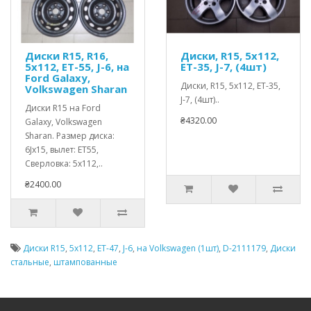
Диски R15, R16,
Диски, R15, 5x112,
5x112, ET-55, J-6, на
ET-35, J-7, (4шт)
Ford Galaxy,
Диски, R15, 5x112, ET-35,
Volkswagen Sharan
J-7, (4шт)..
Диски R15 на Ford
₴4320.00
Galaxy, Volkswagen
Sharan. Размер диска:
6Jx15, вылет: ET55,
Сверловка: 5x112,..
₴2400.00
Диски R15
,
5x112
,
ET-47
,
J-6
,
на Volkswagen (1шт)
,
D-2111179
,
Диски
стальные
,
штампованные