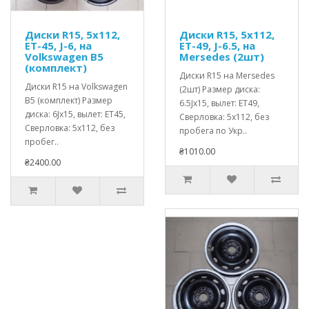
Диски R15, 5x112,
Диски R15, 5x112,
ET-45, J-6, на
ET-49, J-6.5, на
Volkswagen B5
Mersedes (2шт)
(комплект)
Диски R15 на Mersedes
Диски R15 на Volkswagen
(2шт) Размер диска:
B5 (комплект) Размер
6.5Jx15, вылет: ET49,
диска: 6Jx15, вылет: ET45,
Сверловка: 5x112, без
Сверловка: 5x112, без
пробега по Укр..
пробег..
₴1010.00
₴2400.00