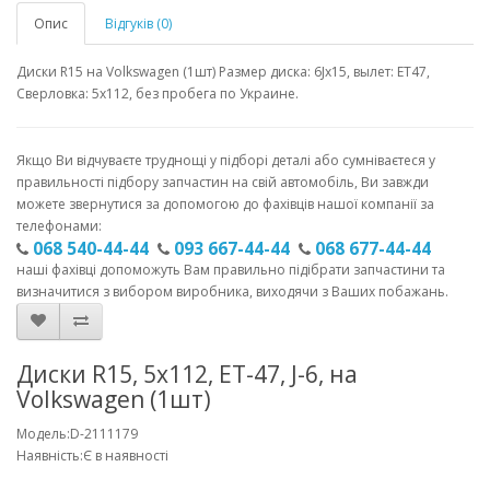
Опис
Відгуків (0)
Диски R15 на Volkswagen (1шт) Размер диска: 6Jx15, вылет: ET47,
Сверловка: 5x112, без пробега по Украине.
Якщо Ви відчуваєте труднощі у підборі деталі або сумніваєтеся у
правильності підбору запчастин на свій автомобіль, Ви завжди
можете звернутися за допомогою до фахівців нашої компанії за
телефонами:
068 540-44-44
093 667-44-44
068 677-44-44
наші фахівці допоможуть Вам правильно підібрати запчастини та
визначитися з вибором виробника, виходячи з Ваших побажань.
Диски R15, 5x112, ET-47, J-6, на
Volkswagen (1шт)
Модель:D-2111179
Наявність:Є в наявності