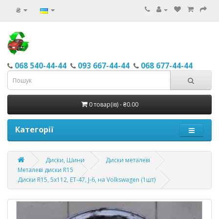
₴
068 540-44-44
093 667-44-44
068 677-44-44
0 товар(ів) - ₴0.00
Категорії
Диски, Шини
Диски металеві
Металеві диски R15
Диски R15, 5x112, ET-47, J-6, на Volkswagen (1шт)