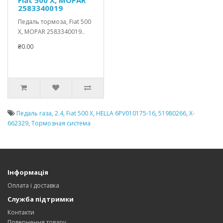
2583340019
Педаль тормоза, Fiat 500
X, MOPAR 2583340019..
₴0.00
Педаль газа
,
2.4
,
Fiat 500 X
,
HELLA 6PV010175-16
,
51980266
,
X-
662329
,
Тормозная система
Інформація
Оплата і доставка
Служба підтримки
Контакти
Повернення товару